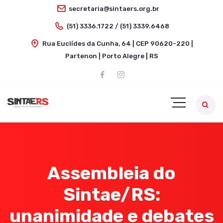
secretaria@sintaers.org.br
(51) 3336.1722 / (51) 3339.6468
Rua Euclídes da Cunha, 64 | CEP 90620-220 |
Partenon | Porto Alegre | RS
Assembleia do
Sintae/RS:
unanimidade e debates