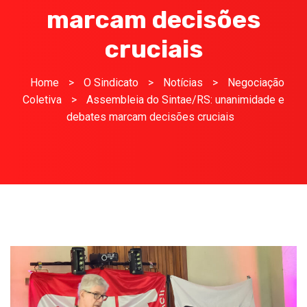
marcam decisões
cruciais
Home
>
O Sindicato
>
Notícias
>
Negociação
Coletiva
>
Assembleia do Sintae/RS: unanimidade e
debates marcam decisões cruciais