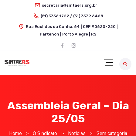
secretaria@sintaers.org.br
(51) 3336.1722 / (51) 3339.6468
Rua Euclídes da Cunha, 64 | CEP 90620-220 |
Partenon | Porto Alegre | RS
Assembleia Geral – Dia
25/05
Home
>
O Sindicato
>
Notícias
>
Sem categoria