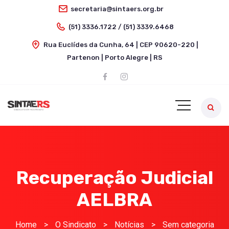
secretaria@sintaers.org.br
(51) 3336.1722 / (51) 3339.6468
Rua Euclídes da Cunha, 64 | CEP 90620-220 |
Partenon | Porto Alegre | RS
Recuperação Judicial
AELBRA
Home
>
O Sindicato
>
Notícias
>
Sem categoria