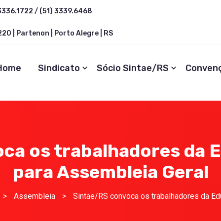
3336.1722 / (51) 3339.6468
20 | Partenon | Porto Alegre | RS
Home
Sindicato
Sócio Sintae/RS
Conven
ca os trabalhadores da E
para Assembleia Geral
>
Assembleia
>
Sintae/RS convoca os trabalhadores da Edu