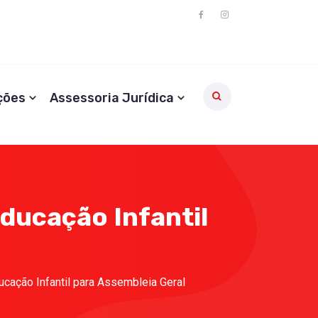
ções
Assessoria Jurídica
ducação Infantil
cação Infantil para Assembleia Geral