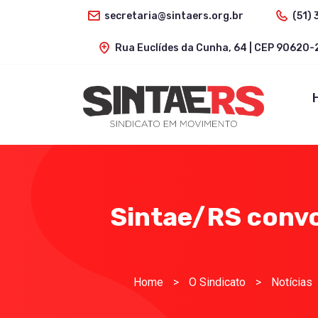
secretaria@sintaers.org.br
(51) 
Rua Euclídes da Cunha, 64 | CEP 90620-2
Sintae/RS convo
Home
>
O Sindicato
>
Notícias