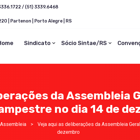
3336.1722 / (51) 3339.6468
20 | Partenon | Porto Alegre | RS
Home
Sindicato
Sócio Sintae/RS
Conven
iberações da Assembleia G
ampestre no dia 14 de d
Assembleia
>
Veja aqui as deliberações da Assembleia Geral
dezembro