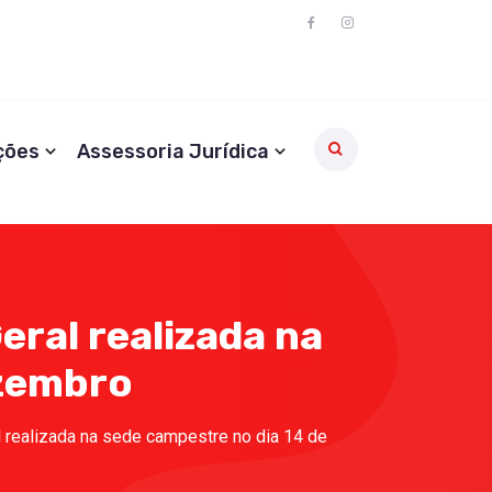
ções
Assessoria Jurídica
eral realizada na
ezembro
 realizada na sede campestre no dia 14 de