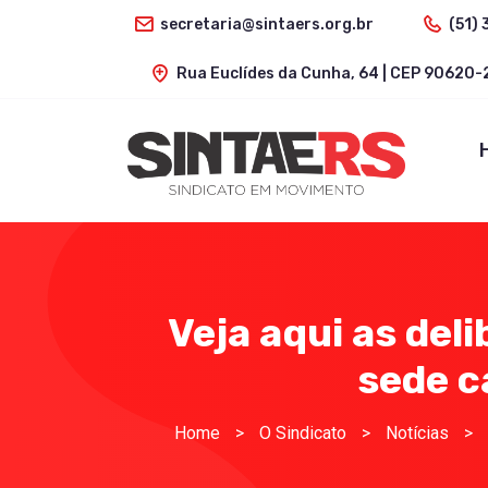
secretaria@sintaers.org.br
(51) 
Rua Euclídes da Cunha, 64 | CEP 90620-2
Veja aqui as del
sede c
Home
>
O Sindicato
>
Notícias
>