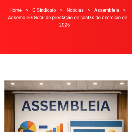
Home
>
O Sindicato
>
Notícias
>
Assembleia
>
Assembleia Geral de prestação de contas do exercício de
2025