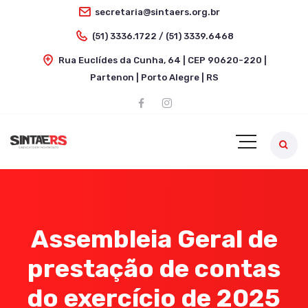
secretaria@sintaers.org.br
(51) 3336.1722 / (51) 3339.6468
Rua Euclídes da Cunha, 64 | CEP 90620-220 |
Partenon | Porto Alegre | RS
Assembleia Geral de
prestação de contas
do exercício de 2025